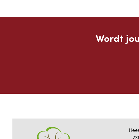
Wordt jo
Hee
23