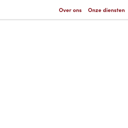
Over ons
Onze diensten
November 24, 2023
oenrecycl